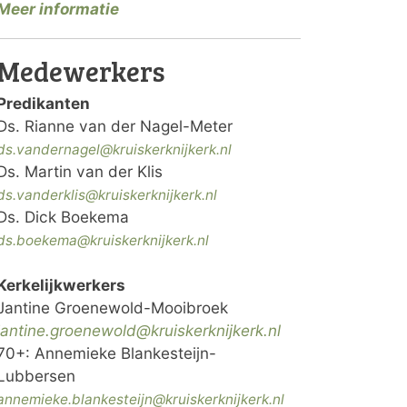
Meer informatie
Medewerkers
Predikanten
Ds. Rianne van der Nagel-Meter
ds.vandernagel@kruiskerknijkerk.nl
Ds. Martin van der Klis
ds.vanderklis@kruiskerknijkerk.nl
Ds. Dick Boekema
ds.boekema@kruiskerknijkerk.nl
Kerkelijkwerkers
Jantine Groenewold-Mooibroek
jantine.groenewold@
kruiskerknijkerk.nl
70+: Annemieke Blankesteijn-
Lubbersen
annemieke.blankesteijn@kruiskerknijkerk.nl